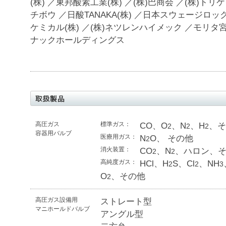
(株) ／東邦酸素工業(株) ／(株)巴商会 ／(株)トリ
チボウ ／日酸TANAKA(株) ／日本スウェージロック
ケミカル(株) ／(株)ネツレンハイメック ／モリタ宮
ナックホールディングス
高圧ガス
標準ガス：
CO、O
、N
、H
、
2
2
2
容器用バルブ
医療用ガス：
N
O、 その他
2
消火装置：
CO
、N
、ハロン、
2
2
高純度ガス：
HCl、H
S、Cl
、NH
2
2
3
O
、その他
2
高圧ガス設備用
ストレート型
マニホールドバルブ
アングル型