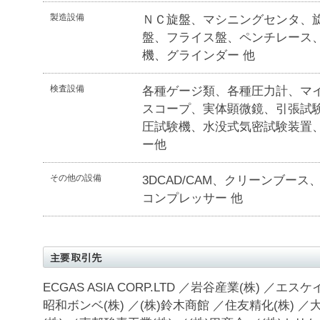
製造設備
ＮＣ旋盤、マシニングセンタ、
盤、フライス盤、ペンチレース
機、グラインダー 他
検査設備
各種ゲージ類、各種圧力計、マ
スコープ、実体顕微鏡、引張試
圧試験機、水没式気密試験装置
ー他
その他の設備
3DCAD/CAM、クリーンブー
コンプレッサー 他
ECGAS ASIA CORP.LTD ／岩谷産業(株) ／エ
昭和ボンベ(株) ／(株)鈴木商館 ／住友精化(株) ／