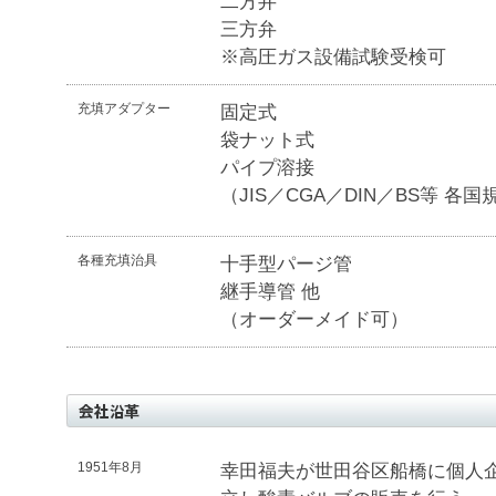
二方弁
三方弁
※高圧ガス設備試験受検可
充填アダプター
固定式
袋ナット式
パイプ溶接
（JIS／CGA／DIN／BS等 各
各種充填治具
十手型パージ管
継手導管 他
（オーダーメイド可）
1951年8月
幸田福夫が世田谷区船橋に個人